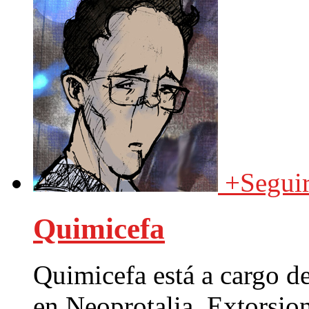
+
Segui
Quimicefa
Quimicefa está a cargo d
en Neoprotalia. Extorsio