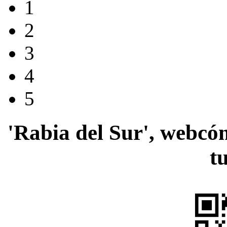
1
2
3
4
5
'Rabia del Sur', webcó
t